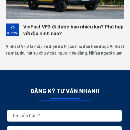
VinFast VF3 đi được bao nhiêu km? Phù hợp
26
với địa hình nào?
09-2024
VinFast VF 3 là mẫu xe điện đô thị cỡ nhỏ đầu tiên được VinFast
ra mắt, thu hút sự chú ý của người tiêu dùng. Nhiều người quan
tâm VF 3 đi được bao nhiêu km? Dòng mini car của VinFast có
những điểm nổi bật nào?
ĐĂNG KÝ TƯ VẤN NHANH