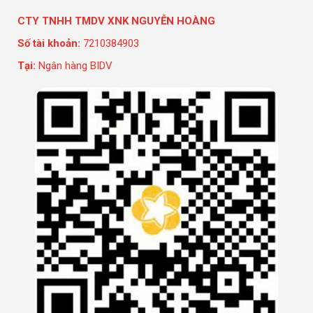
CTY TNHH TMDV XNK NGUYỄN HOÀNG
Số tài khoản:
7210384903
Tại:
Ngân hàng BIDV