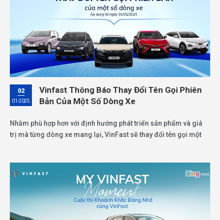
Vinfast Thông Báo Thay Đổi Tên Gọi Phiên
02
Bản Của Một Số Dòng Xe
01-2025
Nhằm phù hợp hơn với định hướng phát triển sản phẩm và giá
trị mà từng dòng xe mang lại, VinFast sẽ thay đổi tên gọi một
số phiên bản xe ô tô điện. Theo đó, các phiên bản sẽ có sự thay
đổi tên bao gồm: VinFast VF 6 S, VinFast VF 7 S, VinFast VF 8 S
Lux, VinFast VF 8 Lux Plus, VinFast VF e34.