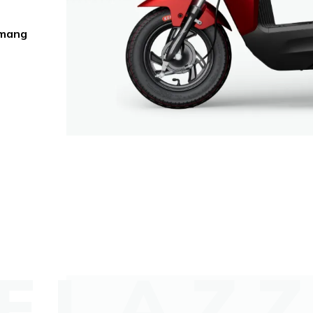
 mang
FLAZ