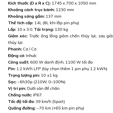
Kích thước (D x R x C):
1745 x 700 x 1050 mm
Khoảng cách trục bánh:
1230 mm
Khoảng sáng gầm:
137 mm
Thể tích cốp:
14L (8L khi lắp pin phụ)
Lốp:
10 x 3.0;
Tải trọng:
130 kg
Giảm xóc:
Trước ống lồng giảm chấn thủy lực, sau gi
thủy lực
Phanh:
Cơ / Cơ
Động cơ:
Inhub
Công suất:
600 W danh định, 1100 W tối đa
Pin:
1.2 kWh LFP (tùy chọn thêm 1 pin phụ 1.2 kWh)
Trọng lượng pin:
10 ±1 kg
Sạc:
~6h30p (210W, 0–100%)
Vị trí pin:
Dưới sàn để chân
Chống nước:
IP67
Tốc độ tối đa:
39 km/h (Sport)
Quãng đường:
~70 km (+65 km pin phụ)