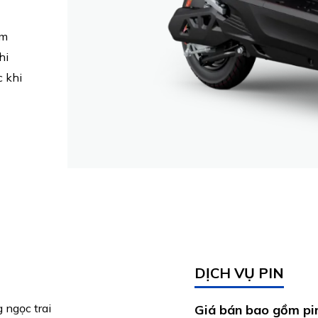
ắm
hi
 khi
DỊCH VỤ PIN
 ngọc trai
Giá bán bao gồm pi