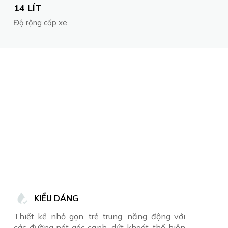
14 LÍT
Độ rộng cốp xe
KIỂU DÁNG
Thiết kế nhỏ gọn, trẻ trung, năng động với
các đường nét góc cạnh, dứt khoát, thể hiện