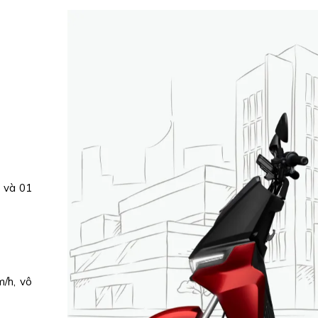
e và 01
/h, vô