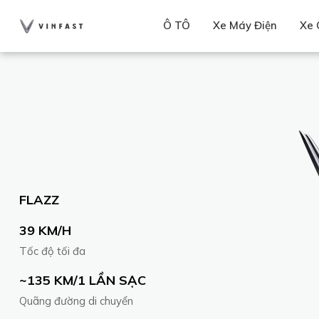
Ô TÔ
Xe Máy Điện
Xe 
FLAZZ
39 KM/H
Tốc độ tối đa
~135 KM/1 LẦN SẠC
Quãng đường di chuyển