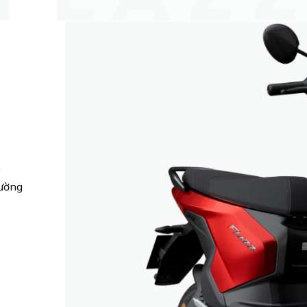
n
rường