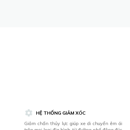
HỆ THỐNG GIẢM XÓC
Giảm chấn thủy lực giúp xe di chuyển êm ái
trên mọi loại địa hình, từ đường phố đông đúc